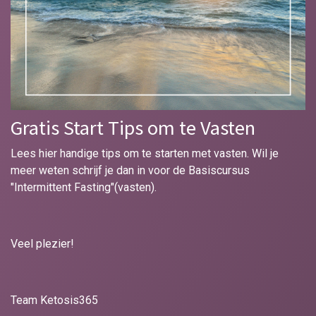
Gratis Start Tips om te Vasten
Lees hier handige tips om te starten met vasten. Wil je
meer weten schrijf je dan in voor de Basiscursus
"Intermittent Fasting"(vasten).
Veel plezier!
Team Ketosis365