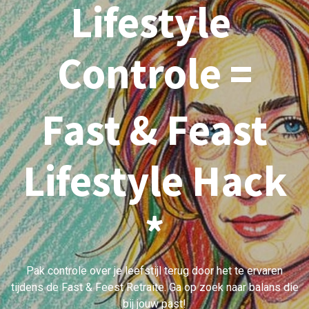
Lifestyle
Controle
=
Fast & Feast
Lifestyle Hack
*
Pak controle over je leefstijl terug door het te ervaren
tijdens de Fast & Feest Retraite. Ga op zoek naar balans die
bij jouw past!