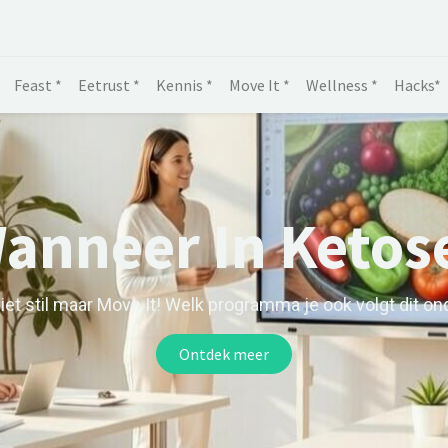
Feast *
Eetrust *
Kennis *
Move It *
Wellness *
Hacks*
anneer In Ketos
iet stil maar Move It! Welk programma je ook volgt dit ond
Ontdek meer