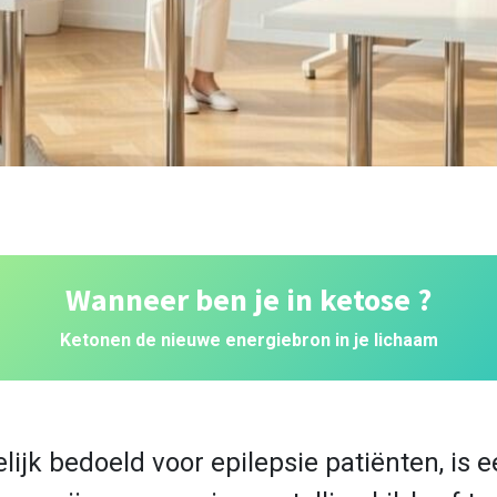
Wanneer ben je in ketose ?
Ketonen de nieuwe energiebron in je lichaam
lijk bedoeld voor epilepsie patiënten, is 