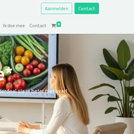
Aanmelden
Contact
0
Ik doe mee
Contact
e*
erdeel sla je beter niet over!