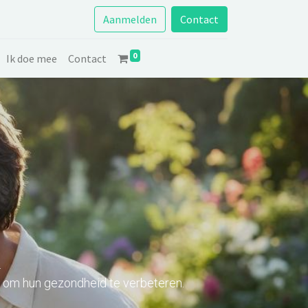
Aanmelden
Contact
0
Ik doe mee
Contact
.
 om hun gezondheid te verbeteren.