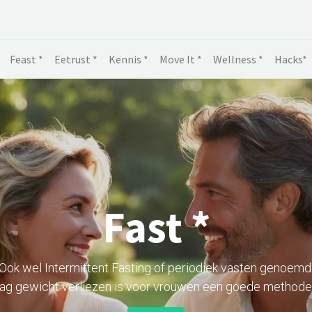
Feast *
Eetrust *
Kennis *
Move It *
Wellness *
Hacks*
Fast *
Ook wel Intermittent Fasting of periodiek vasten genoemd
ag gewicht verliezen is voor vrouwen een goede methode