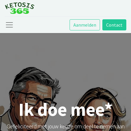
Aanmelden
Contact
Ik doe mee*
Gefeliciteerd met jouw keuze om deel te nemen aan