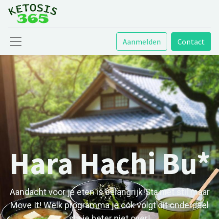
Aanmelden
Contact
Hara Hachi Bu*
Aandacht voor je eten is belangrijk!Sta niet stil maar
Move It! Welk programma je ook volgt dit onderdeel
sla je beter niet over!