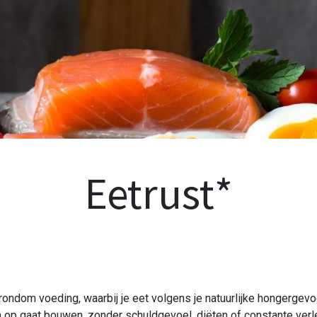
Eetrust*
k rondom voeding, waarbij je eet volgens je natuurlijke hongerge
 op gaat bouwen, zonder schuldgevoel, diëten of constante verlei