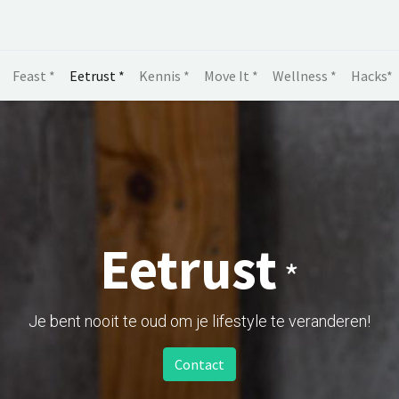
Feast *
Eetrust *
Kennis *
Move It *
Wellness *
Hacks*
Eetrust
*
Je bent nooit te oud om je lifestyle te veranderen!
Contact