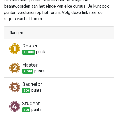
beantwoorden aan het einde van elke cursus. Je kunt ook
punten verdienen op het forum. Volg deze link naar de
regels van het forum.
Rangen
Dokter
punt
s
10.000
Master
punt
s
2.000
Bachelor
punt
s
500
Student
punt
s
100