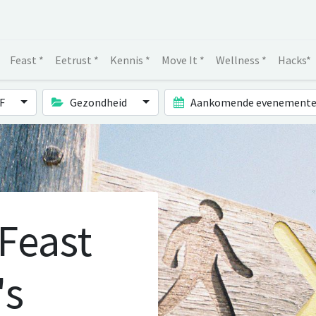
Feast *
Eetrust *
Kennis *
Move It *
Wellness *
Hacks*
IF
Gezondheid
Aankomende evenement
 Feast
's