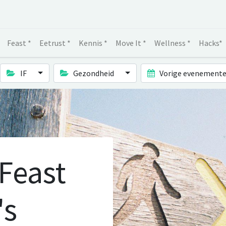
Feast *
Eetrust *
Kennis *
Move It *
Wellness *
Hacks*
IF
Gezondheid
Vorige evenement
 Feast
's