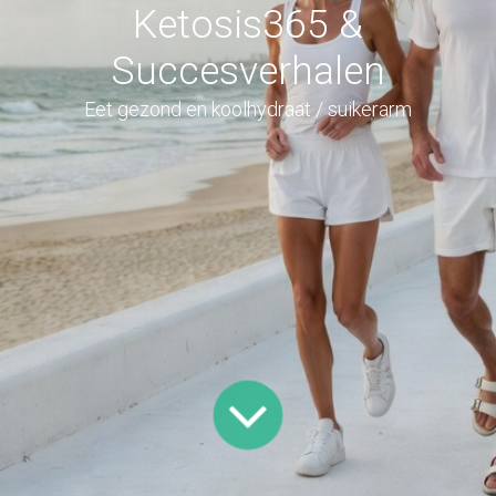
Ketosis365 &
Succesverhalen
Eet gezond en koolhydraat / suikerarm